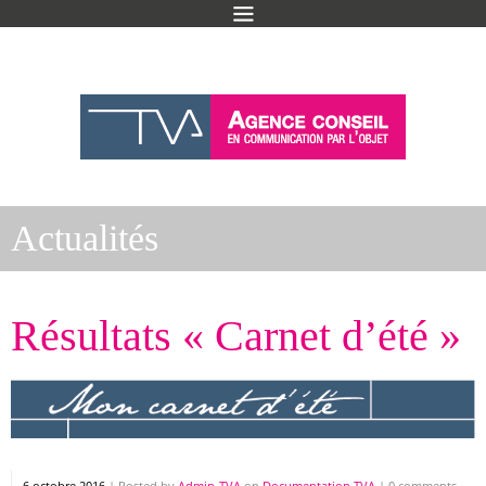
Actualités
Résultats « Carnet d’été »
6 octobre 2016
|
Posted by
Admin-TVA
on
Documentation TVA
|
0 comments