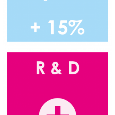
R & D