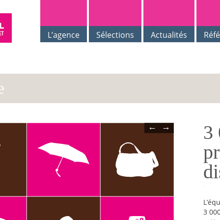
L’agence
Sélections
Actualités
Réf
e
3
←
→
pr
di
L’équ
3 000