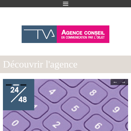
Découvrir l'agence
←
→