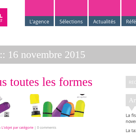
L’agence
Sélections
Actualités
Réf
::
16 novembre 2015
s toutes les formes
A
La fi
nove
n
L'objet par catégorie
|
0 comments
La t