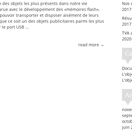
 des objets les plus présents dans notre vie
Nos c
parue avec le développement des «mémoires flash»,
2017
 pouvoir transporter et disposer aisément de leurs
Résul
que ce soit un des objets publicitaires parmi les plus
2017
le port USB ...
TVA a
2020
read more →
C
Docu
L'ob
L'obj
A
nove
sept
octo
juin