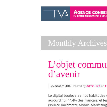
Monthly Archives
L’objet commun
d’avenir
25 octobre 2016
|
Posted by
Admin-TVA
on
L
Le digital bouleverse nos habitude
aujourd’hui 44,4% des français, et l
(source baromètre Mobile Marketing 