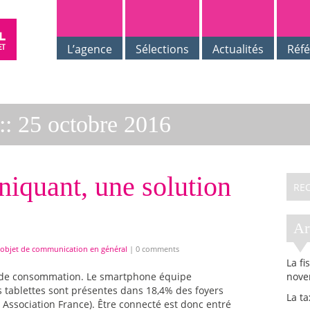
L’agence
Sélections
Actualités
Réf
::
25 octobre 2016
iquant, une solution
A
'objet de communication en général
|
0 comments
La fi
s de consommation. Le smartphone équipe
nove
es tablettes sont présentes dans 18,4% des foyers
La t
Association France). Être connecté est donc entré