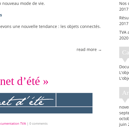
un nouveau mode de vie.
Nos c
2017
s
Résul
2017
evons une nouvelle tendance : les objets connectés.
TVA a
2020
read more →
C
Docu
L'ob
net d’été »
L'obj
A
nove
sept
octo
cumentation TVA
|
0 comments
juin