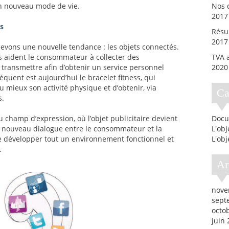
un nouveau mode de vie.
Nos c
2017
s
Résul
2017
evons une nouvelle tendance : les objets connectés.
s aident le consommateur à collecter des
TVA a
 transmettre afin d’obtenir un service personnel
2020
quent est aujourd’hui le bracelet fitness, qui
 mieux son activité physique et d’obtenir, via
C
s.
champ d’expression, où l’objet publicitaire devient
Docu
n nouveau dialogue entre le consommateur et la
L'ob
 développer tout un environnement fonctionnel et
L'obj
.
A
nove
sept
octo
juin