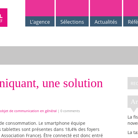
L’agence
Sélections
Actualités
Réf
iquant, une solution
A
'objet de communication en général
|
0 comments
La fi
s de consommation. Le smartphone équipe
nove
es tablettes sont présentes dans 18,4% des foyers
La t
Association France). Être connecté est donc entré