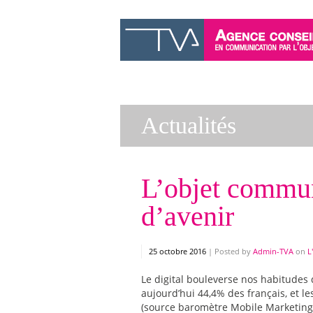
Actualités
L’objet commun
d’avenir
25 octobre 2016
|
Posted by
Admin-TVA
on
L
Le digital bouleverse nos habitude
aujourd’hui 44,4% des français, et l
(source baromètre Mobile Marketing 